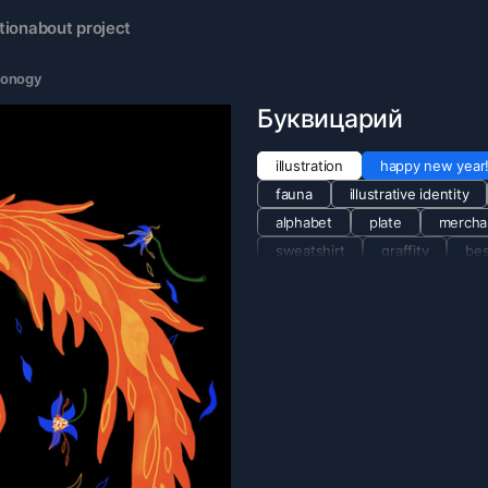
tion
about project
konogy
Буквицарий
illustration
happy new year
fauna
illustrative identity
alphabet
plate
mercha
sweatshirt
graffity
bes
interior poster
t-shirt