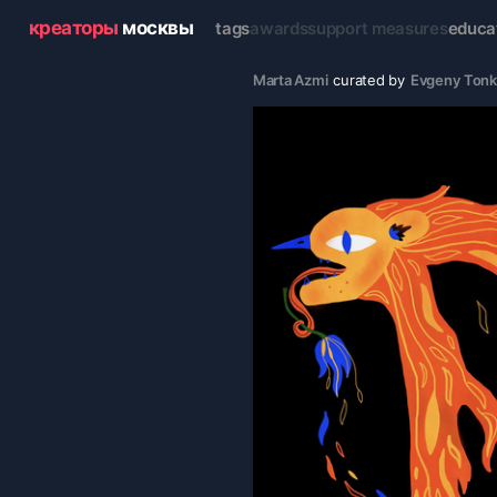
креаторы
москвы
tags
awards
support measures
educa
Marta Azmi
curated by
Evgeny Ton