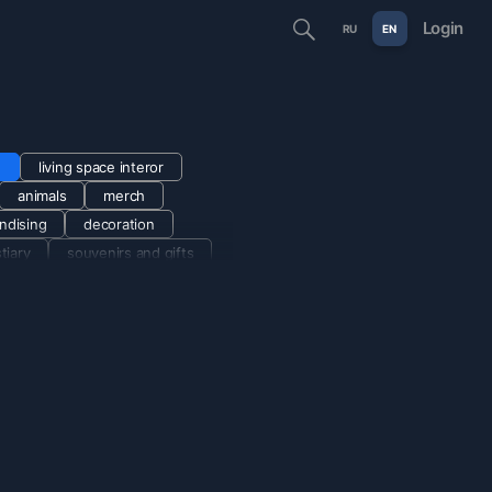
Login
RU
EN
!
living space interor
animals
merch
ndising
decoration
tiary
souvenirs and gifts
shopper
cup
pillow