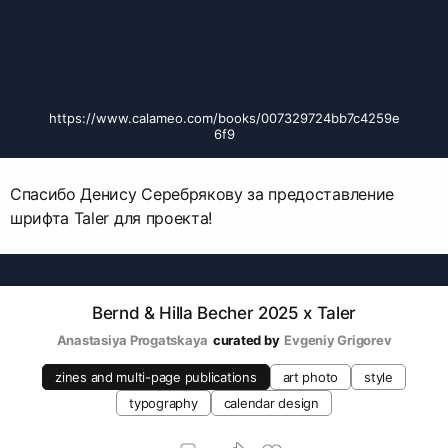
https://www.calameo.com/books/007329724bb7c4259e
6f9
Спасибо Денису Серебрякову за предоставление
шрифта Taler для проекта!
Bernd & Hilla Becher 2025 x Taler
Anastasiya Progatskaya
curated by
Evgeniy Grigorev
zines and multi-page publications
art photo
style
typography
calendar design