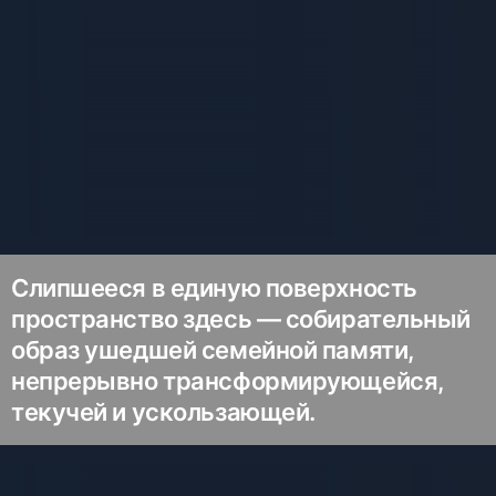
Слипшееся в единую поверхность
пространство здесь — собирательный
образ ушедшей семейной памяти,
непрерывно трансформирующейся,
текучей и ускользающей.