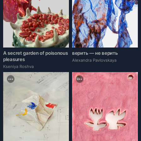
A secret garden of poisonous
верить — не верить
pleasures
Alexandra Pavlovskaya
Kseniya Roshva