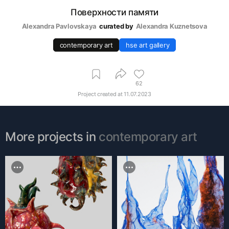
Поверхности памяти
Alexandra Pavlovskaya
curated by
Alexandra Kuznetsova
contemporary art
hse art gallery
62
Project created at
11.07.2023
More projects in
contemporary art