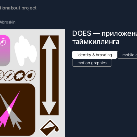
tion
about project
Abroskin
DOES — приложени
таймкиллинга
identity & branding
mobile a
motion graphics