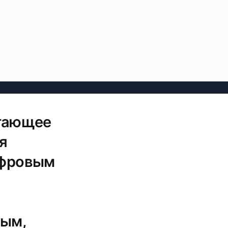
огающее
я
ифровым
ным,