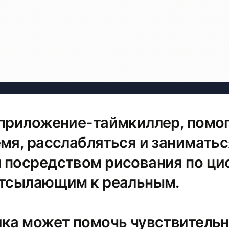
приложение-таймкиллер, пом
емя, расслабляться и заниматьс
 посредством рисования по ц
отсылающим к реальным.
ика может помочь чувствитель