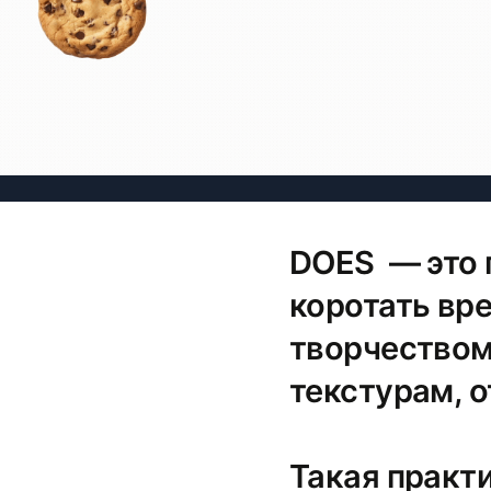
DOES — это 
коротать вр
творчеством
текстурам, 
Такая практ