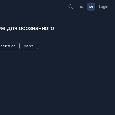
Login
RU
EN
е для осознанного
pplication
merch