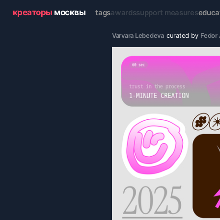
креаторы
москвы
tags
awards
support measures
educa
Varvara Lebedeva
curated by
Fedor 