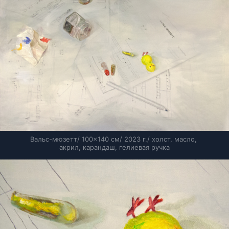
Вальс-мюзетт/ 100×140 см/ 2023 г./ холст, масло, 
акрил, карандаш, гелиевая ручка