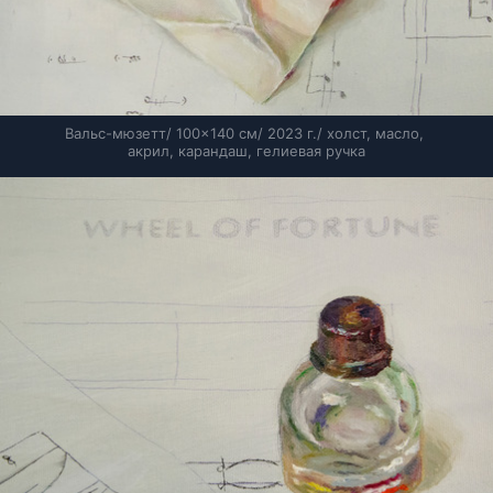
Вальс-мюзетт/ 100×140 см/ 2023 г./ холст, масло, 
акрил, карандаш, гелиевая ручка