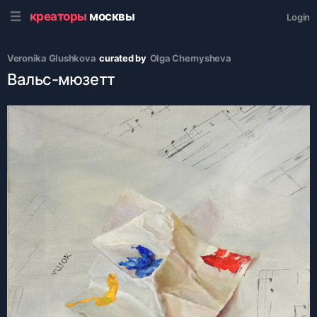
креаторы
москвы
Login
Veronika Glushkova
curated by
Olga Chernysheva
Вальс-мюзетт