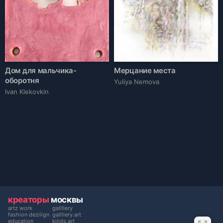
Дом для мальчика-
Мерцание места
оборотня
Yuliya Nemova
Ivan Klekovkin
креаторы
москвы
artz work
gallllery
fashion deziiign
gallllery.art
education
kiiids.art