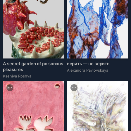
A secret garden of poisonous
верить — не верить
pleasures
Alexandra Pavlovskaya
Kseniya Roshva