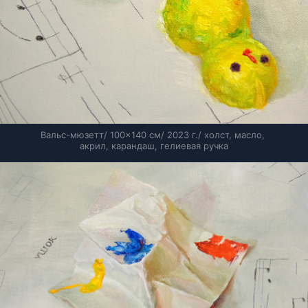
Вальс-мюзетт/ 100×140 см/ 2023 г./ холст, масло, 
акрил, карандаш, гелиевая ручка