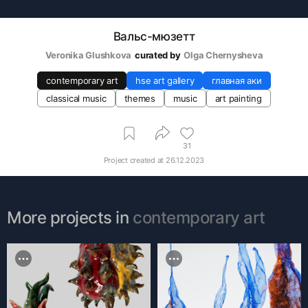
Вальс-мюзетт
Veronika Glushkova
curated by
Olga Chernysheva
contemporary art
hse art gallery
главная аки
classical music
themes
music
art painting
31
Project created at
26.12.2023
More projects in
contemporary art