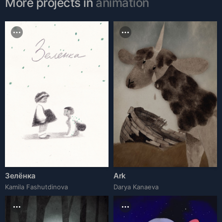
More projects in
animation
Зелёнка
Ark
Kamila Fashutdinova
Darya Kanaeva