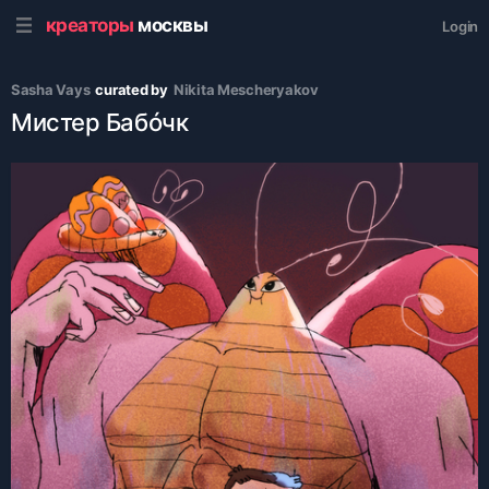
креаторы
москвы
Login
Sasha Vays
curated by
Nikita Mescheryakov
Мистер Бабóчк