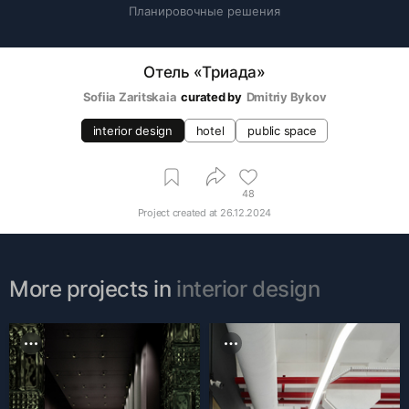
0
Планировочные решения
Отель «Триада»
Sofiia Zaritskaia
curated by
Dmitriy Bykov
interior design
hotel
public space
48
Project created at
26.12.2024
More projects in
interior design