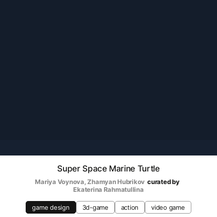
Super Space Marine Turtle
Mariya Voynova
, 
Zhamyan Hubrikov
curated by
Ekaterina Rahmatullina
game design
3d-game
action
video game