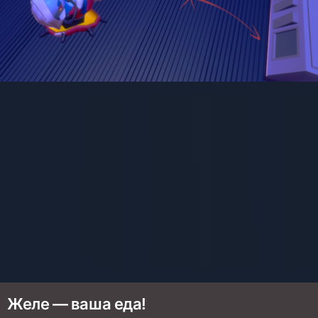
Желе — ваша еда!