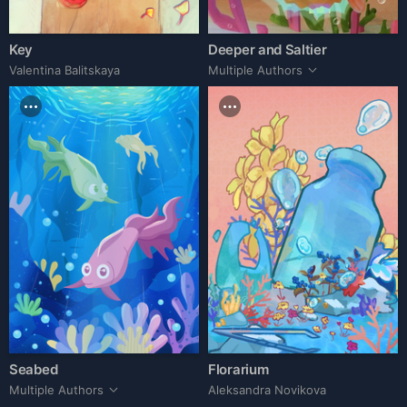
Key
Deeper and Saltier
Valentina Balitskaya
Multiple Authors
Seabed
Florarium
Multiple Authors
Aleksandra Novikova