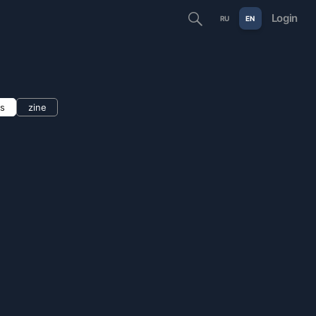
Login
RU
EN
ns
zine