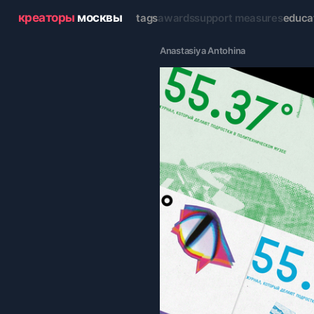
креаторы
москвы
tags
awards
support measures
educa
Anastasiya Antohina