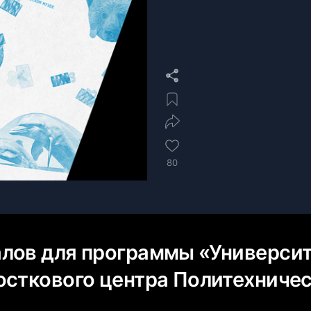
80
лов для программы «Универси
осткового центра Политехниче