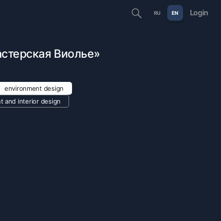
Login
RU
EN
астерская Виолье»
environment design
t and interior design