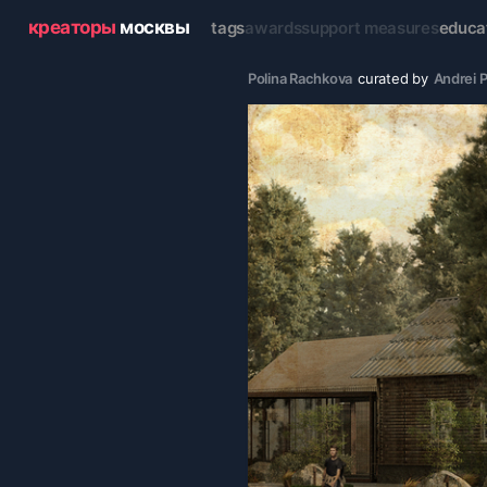
креаторы
москвы
tags
awards
support measures
educa
Polina Rachkova
curated by
Andrei 