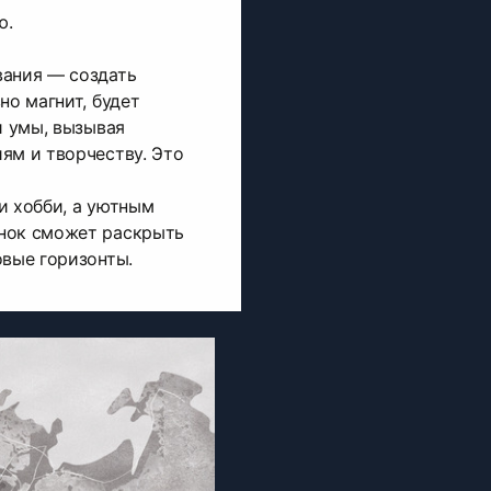
ю.
вания — создать
но магнит, будет
и умы, вызывая
ям и творчеству. Это
и хобби, а уютным
нок сможет раскрыть
овые горизонты.