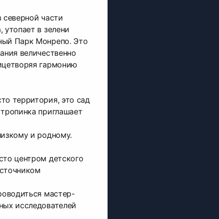
в северной части
, утопает в зелени
ный Парк Монрепо. Это
вания величественно
лицетворяя гармонию
то территория, это сад
 тропинка приглашает
лизкому и родному.
сто центром детского
источником
проводиться мастер-
юных исследователей