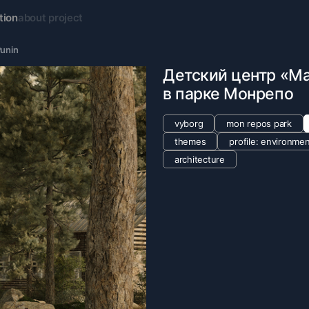
tion
about project
Punin
Детский центр «М
в парке Монрепо
vyborg
mon repos park
themes
profile: environmen
architecture