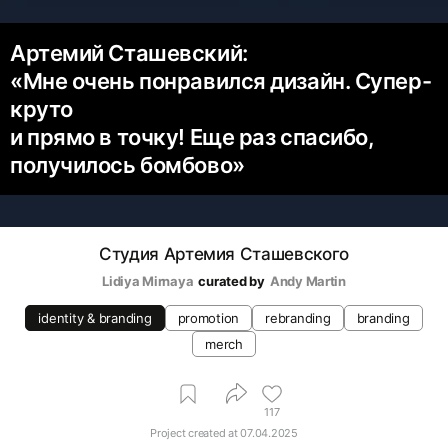
Артемий Сташевский:
«‎Мне очень понравился дизайн. Супер-
круто
и прямо в точку! Еще раз спасибо,
получилось бомбово»
Студия Артемия Сташевского
Lidiya Mirnaya
curated by
Andy Martin
identity & branding
promotion
rebranding
branding
merch
117
Project created at
07.04.2025