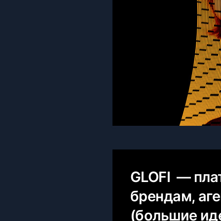
GLOFI — пла
брендам, аг
(большие иде