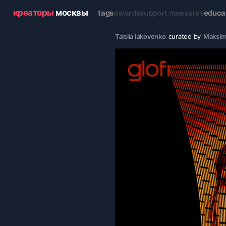
креаторы
москвы
tags
awards
support measures
educa
Taisiia Iakovenko
curated by
Maksim