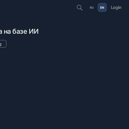
Login
RU
EN
 на базе ИИ
g