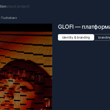
tion
about project
 Tuzhakaev
GLOFI — платформа
identity & branding
brandin