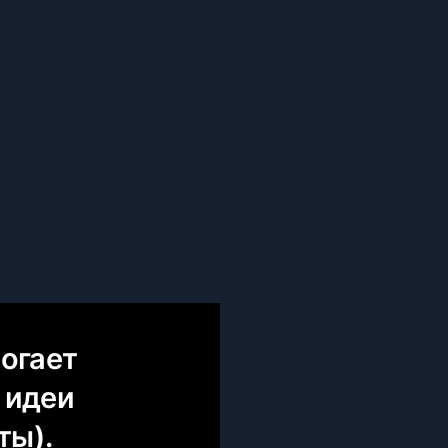
могает
 идеи
ты).