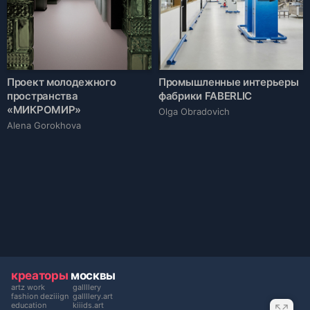
Проект молодежного
Промышленные интерьеры
пространства
фабрики FABERLIC
«МИКРОМИР»
Olga Obradovich
Alena Gorokhova
креаторы
москвы
artz work
gallllery
fashion deziiign
gallllery.art
education
kiiids.art