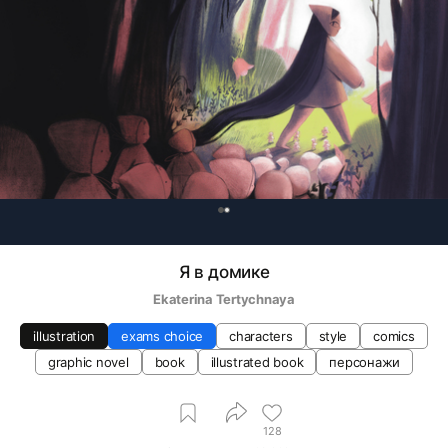
0
Я в домике
Ekaterina Tertychnaya
illustration
exams choice
characters
style
comics
graphic novel
book
illustrated book
персонажи
128