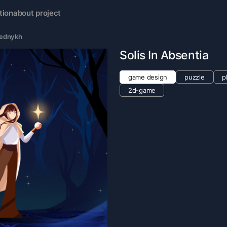
tion
about project
lednykh
Solis In Absentia
game design
puzzle
p
2d-game