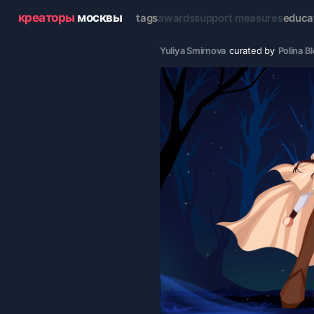
креаторы
москвы
tags
awards
support measures
educa
Yuliya Smirnova
curated by
Polina B