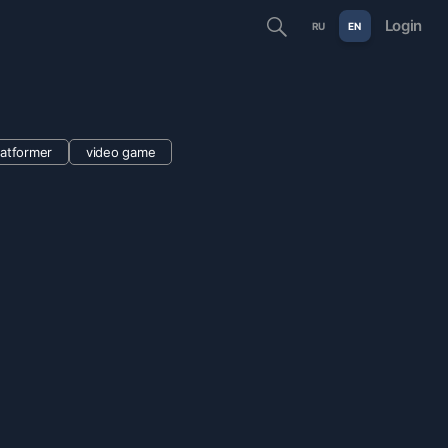
Login
RU
EN
latformer
video game