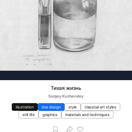
Тихая жизнь
Sergey Kuzhavskiy
illustration
dva design
style
classical art styles
still life
graphics
materials and techniques