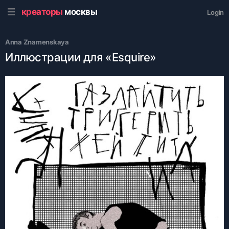
креаторы
москвы
Login
Anna Znamenskaya
Иллюстрации для «Esquire»