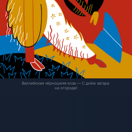
Валлийская чёрношеяя коза — С днём загара 
на огороде!