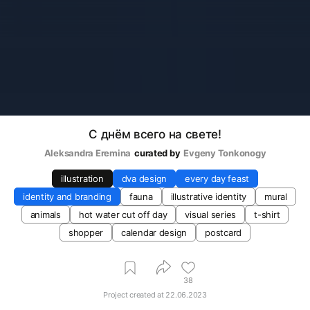
С днём всего на свете!
Aleksandra Eremina
curated by
Evgeny Tonkonogy
illustration
dva design
every day feast
identity and branding
fauna
illustrative identity
mural
animals
hot water cut off day
visual series
t-shirt
shopper
calendar design
postcard
38
Project created at
22.06.2023