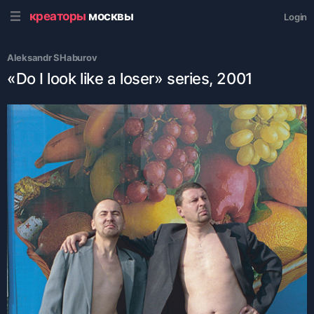
креаторы
москвы
Login
Аleksandr SHaburov
«Do I look like a loser» series, 2001