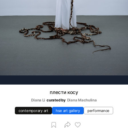
плести косу
Diana Li
curated by
Diana Machulina
contemporary art
hse art gallery
performance