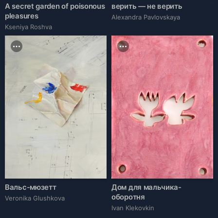
A secret garden of poisonous
верить — не верить
pleasures
Alexandra Pavlovskaya
Kseniya Roshva
Вальс-мюзетт
Дом для мальчика-
оборотня
Veronika Glushkova
Ivan Klekovkin