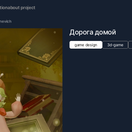
tion
about project
nevich
Дорога домой
game design
3d-game