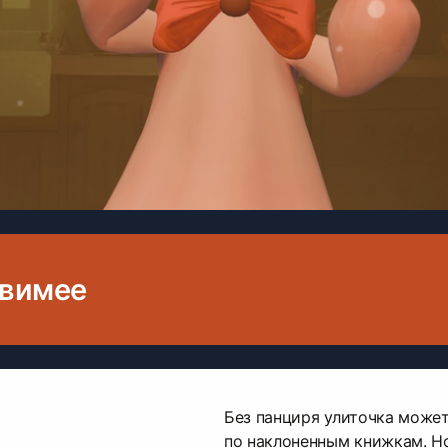
звимее
Без панциря улиточка может
по наклоненным книжкам. Н