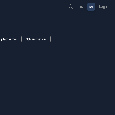
Login
RU
EN
platformer
3d-animation