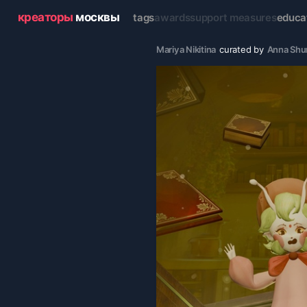
креаторы
москвы
tags
awards
support measures
educa
Mariya Nikitina
curated by
Anna Shu