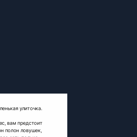
ленькая улиточка.
ес, вам предстоит
он полон ловушек,