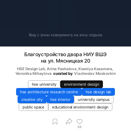
Вид с зоны коворкинга на зону отдыха
Благоустройство двора НИУ ВШЭ
на ул. Мясницкая 20
HSE Design Lab
, 
Arina Pashalova
, 
Kseniya Kasamara
, 
Veronika Mihaylova
curated by
Viacheslav Moskovkin
hse university
environment design
hse architecture research centre
hse design lab
creative city
hse interior
university campus
public space
educational environment design
88