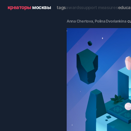
креаторы
москвы
tags
awards
support measures
educa
Anna Chertova
, 
Polina Dvoriankina
c