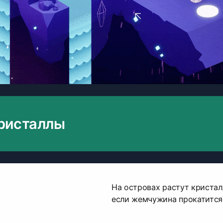
ристаллы
На островах растут кристал
если жемчужина прокатится 