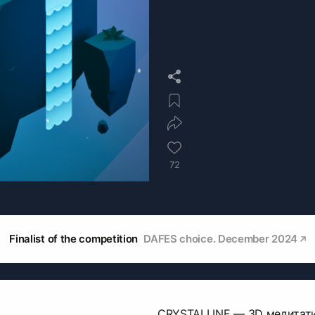
72
Finalist of the competition
DAFES choice. December 2024
CRYSTALLINE — 3D медитати