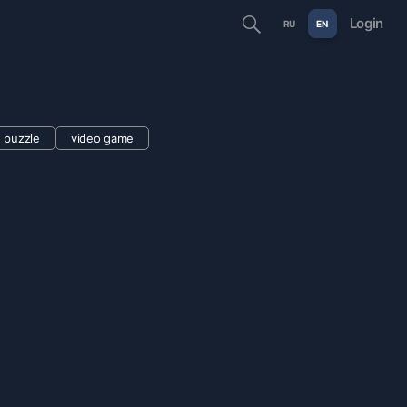
Login
RU
EN
puzzle
video game