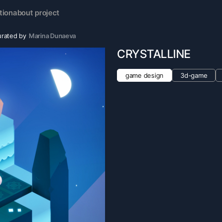
tion
about project
urated by
Marina Dunaeva
CRYSTALLINE
game design
3d-game