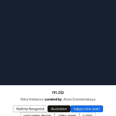
nn.zip
Nika Hahaeva
curated by
Anna Znamenskaya
Nizhniy Novgorod
illustration
happy new year!
card game design
video game
t-shirt