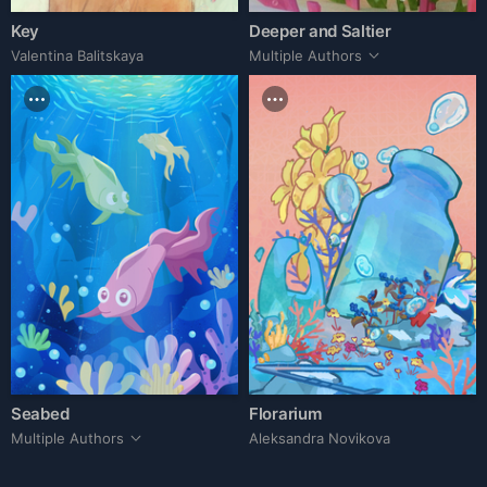
Key
Deeper and Saltier
Valentina Balitskaya
Multiple Authors
Seabed
Florarium
Multiple Authors
Aleksandra Novikova