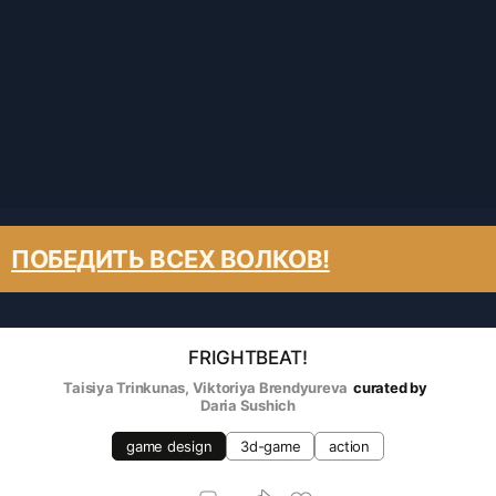
ПОБЕДИТЬ ВСЕХ ВОЛКОВ!
FRIGHTBEAT!
Taisiya Trinkunas
, 
Viktoriya Brendyureva
curated by
Daria Sushich
game design
3d-game
action