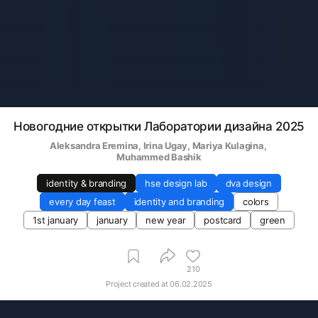
Новогодние открытки Лаборатории дизайна 2025
Aleksandra Eremina
, 
Irina Ugay
, 
Mariya Kulagina
, 
Muhammed Bashik
identity & branding
hse design lab
dva design
every day feast
identity and branding
colors
1st january
january
new year
postcard
green
210
Project created at
06.02.2025