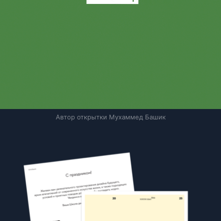
Автор открытки Мухаммед Башик