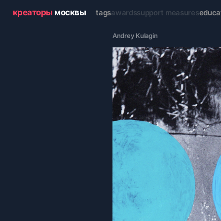
креаторы
москвы
tags
awards
support measures
educa
Andrey Kulagin