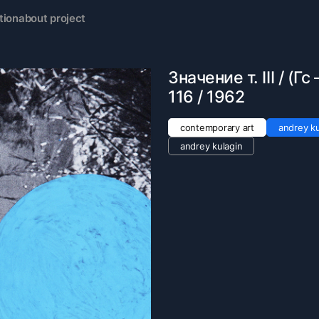
tion
about project
Значение т. III / (Гс
116 / 1962
contemporary art
аndrey ku
andrey kulagin