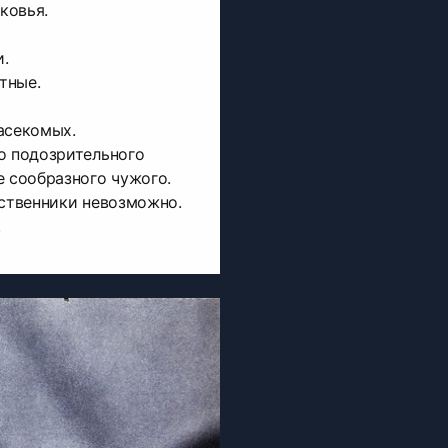
ковья.
и.
тные.
асекомых.
о подозрительного
е сообразного чужого.
дственники невозможно.
.