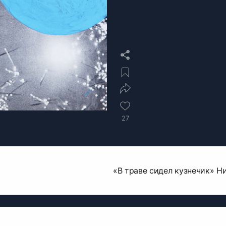
27
«В траве сидел кузнечик» Н