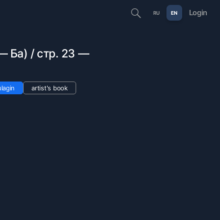
Login
RU
EN
 — Ба) / стр. 23 —
lagin
artist's book